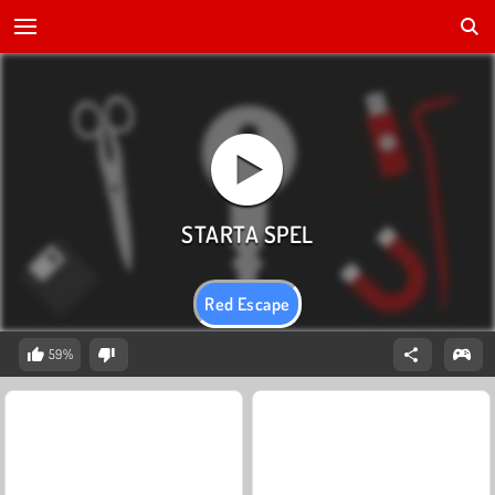
Red Escape
59%