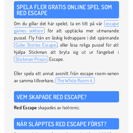
SPELA FLER GRATIS ONLINE SPEL SOM
RED ESCAPE
Om du gillar det här spelet, ta en titt på vår
escape
games sektion
för att upptäcka mer utmanande
pussel. Fly från en läskig kidnappare i det spännande
Cube Stories Escape
, eller lösa roliga pussel för att
hjälpa Stickman att bryta sig ut ur fängelset i
Stickman Prison
Escape.
Eller spela ett annat avsnitt från escape room-serien
av samma tillverkare,
The White Room 4.
VEM SKAPADE RED ESCAPE?
Red Escape
skapades av Isotronic.
NÄR SLÄPPTES RED ESCAPE FÖRST?