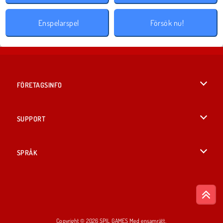
Enspelarspel
Försök nu!
FÖRETAGSINFO
Användarvillkor
SUPPORT
Integritetspolicy
Hjälp
SPRÅK
Cookies
English
Cookie samtycke
British English
Copyright © 2026 SPIL GAMES Med ensamrätt.