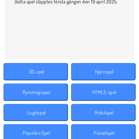
Detta spel släpptes första gången den 19 april 2025.
3D-spel
Hjärnspel
Rymningsspel
HTML5-spel
Logikspel
Mobilspel
Populära Spel
Pusselspel