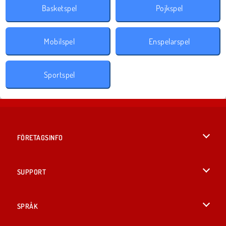
Basketspel
Pojkspel
Mobilspel
Enspelarspel
Sportspel
FÖRETAGSINFO
Användarvillkor
SUPPORT
Integritetspolicy
Hjälp
SPRÅK
Cookies