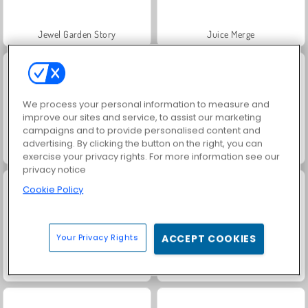
Jewel Garden Story
Juice Merge
We process your personal information to measure and
improve our sites and service, to assist our marketing
campaigns and to provide personalised content and
advertising. By clicking the button on the right, you can
Heroes of Myths
Grand Mahjong Connect
exercise your privacy rights. For more information see our
privacy notice
Cookie Policy
Your Privacy Rights
ACCEPT COOKIES
Trollface Quest: USA 2
Masha and the Bear: Meadows