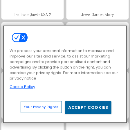
Trollface Quest: USA 2
Jewel Garden Story
We process your personal information to measure and
improve our sites and service, to assist our marketing
campaigns and to provide personalised content and
Heroes of Myths
Juice Merge
advertising. By clicking the button on the right, you can
exercise your privacy rights. For more information see our
privacy notice
Cookie Policy
Your Privacy Rights
ACCEPT COOKIES
Grand Mahjong Connect
Fashion Princess - Dress Up for Girls