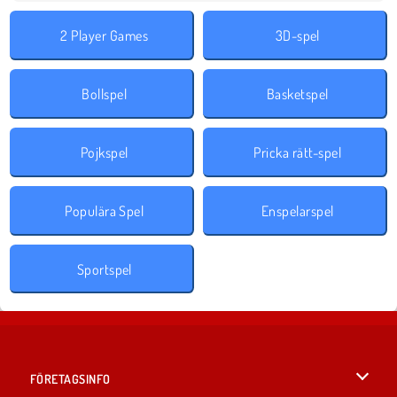
2 Player Games
3D-spel
Bollspel
Basketspel
Pojkspel
Pricka rätt-spel
Populära Spel
Enspelarspel
Sportspel
FÖRETAGSINFO