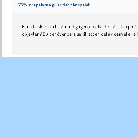
73% av spelarna gillar det här spelet
Kan du skära och tärna dig igenom alla de här slumpmäs
faller av plattformen. Kan du fixa detta på varje nivå i 
objekten? Du behöver bara se till att en del av dem eller al
HTML5
Mobil
Peka och Klicka
Popular
Pusse
FÖR
An
In