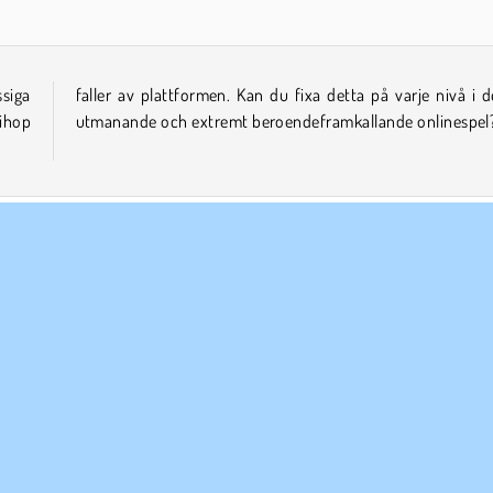
siga
detta
lihop
utmanande och extremt beroendeframkallande onlinespel
l
Enspelar
Strategi
ETAGSINFO
SUPPORT
vändarvillkor
Cookies
Hjälp
tegritetspolicy
Cookie samtycke