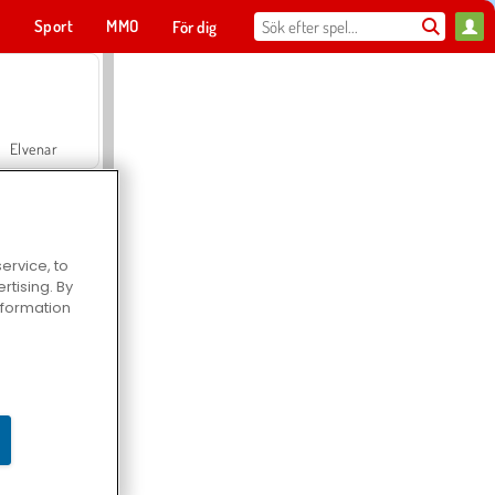
t
Sport
MMO
För dig
Elvenar
ervice, to
tising. By
Hospital Surgeon Doctor Game
information
Offroad Crash Climber 4X4