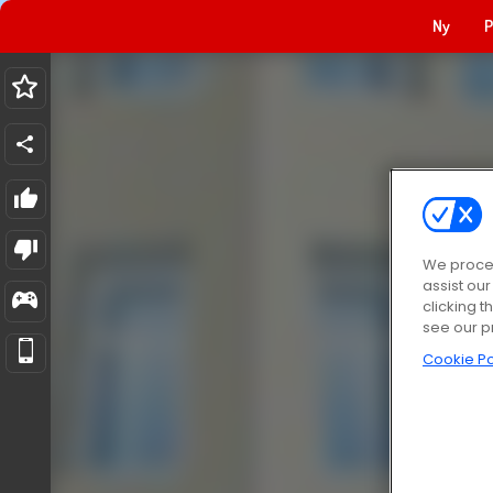
Ny
P
We proces
assist ou
clicking t
see our p
Cookie Po