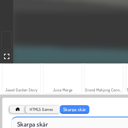
Jewel Garden Story
Juice Merge
Grand Mahjong Connect
Skarpa skär
HTML5 Games
Solitaire Social
Farm Merge Valley
Skarpa skär