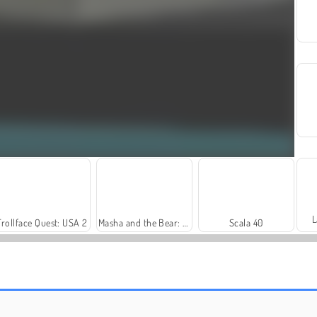
L
Trollface Quest: USA 2
Masha and the Bear: Meadows
Scala 40
Royal Story
Dags att fiska!