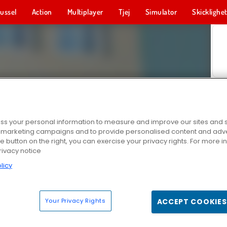
ussel
Action
Multiplayer
Tjej
Simulator
Skicklighe
s your personal information to measure and improve our sites and s
r marketing campaigns and to provide personalised content and adver
he button on the right, you can exercise your privacy rights. For more 
rivacy notice
licy
Your Privacy Rights
ACCEPT COOKIES