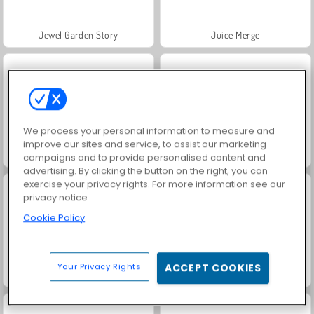
Jewel Garden Story
Juice Merge
We process your personal information to measure and
improve our sites and service, to assist our marketing
Grand Mahjong Connect
Trollface Quest: USA 2
campaigns and to provide personalised content and
advertising. By clicking the button on the right, you can
exercise your privacy rights. For more information see our
privacy notice
Cookie Policy
Your Privacy Rights
ACCEPT COOKIES
Masha and the Bear: Meadows
Scala 40