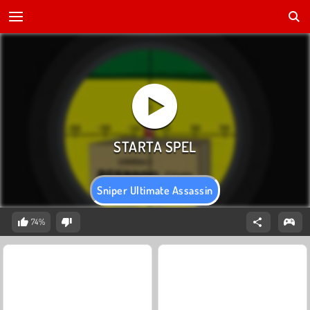
Sniper Ultimate Assassin
74%