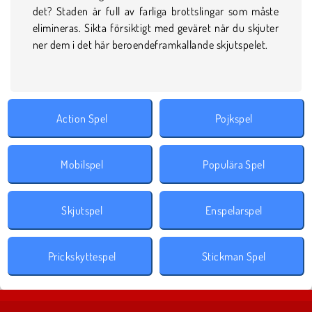
det? Staden är full av farliga brottslingar som måste
elimineras. Sikta försiktigt med geväret när du skjuter
ner dem i det här beroendeframkallande skjutspelet.
Action Spel
Pojkspel
Mobilspel
Populära Spel
Skjutspel
Enspelarspel
Prickskyttespel
Stickman Spel