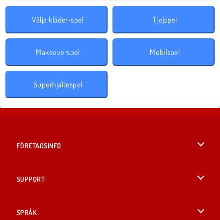
Välja kläder-spel
Tjejspel
Makeoverspel
Mobilspel
Superhjältespel
FÖRETAGSINFO
Användarvillkor
SUPPORT
Integritetspolicy
Hjälp
SPRÅK