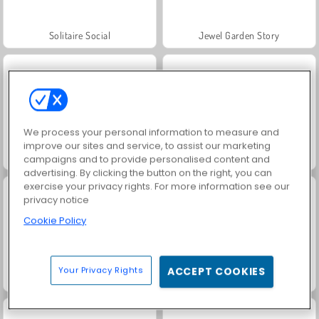
Solitaire Social
Jewel Garden Story
We process your personal information to measure and
improve our sites and service, to assist our marketing
Grand Mahjong Connect
Juice Merge
campaigns and to provide personalised content and
advertising. By clicking the button on the right, you can
exercise your privacy rights. For more information see our
privacy notice
Cookie Policy
Your Privacy Rights
ACCEPT COOKIES
Trollface Quest: USA 2
Masha and the Bear: Meadows