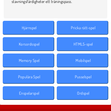
stavningsfärdigheter ett träningspass.
Hjärnspel
Pricka rätt-spel
Korsordsspel
HTML5-spel
Memory Spel
Mobilspel
Populära Spel
Pusselspel
Enspelarspel
Ordspel