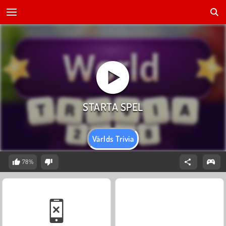
Världs Trivia
78%