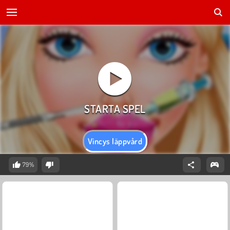
Vincys läppvård
79%