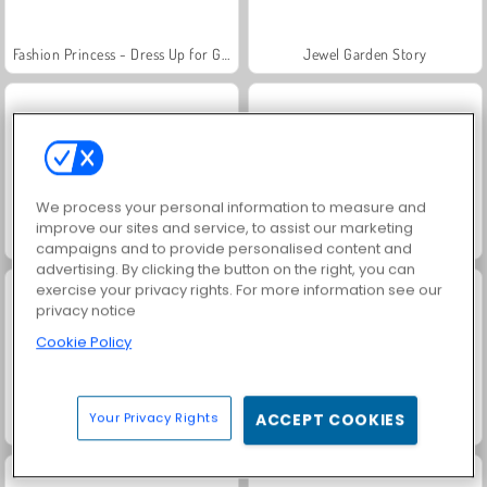
Fashion Princess - Dress Up for Girls
Jewel Garden Story
We process your personal information to measure and
improve our sites and service, to assist our marketing
Family Relics
Farm Merge Valley
campaigns and to provide personalised content and
advertising. By clicking the button on the right, you can
exercise your privacy rights. For more information see our
privacy notice
Cookie Policy
Your Privacy Rights
ACCEPT COOKIES
Masha and the Bear: Meadows
Royal Story