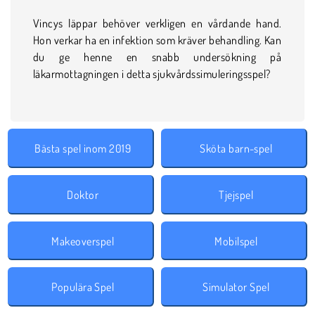
Vincys läppar behöver verkligen en vårdande hand.
Hon verkar ha en infektion som kräver behandling. Kan
du ge henne en snabb undersökning på
läkarmottagningen i detta sjukvårdssimuleringsspel?
Bästa spel inom 2019
Sköta barn-spel
Doktor
Tjejspel
Makeoverspel
Mobilspel
Populära Spel
Simulator Spel