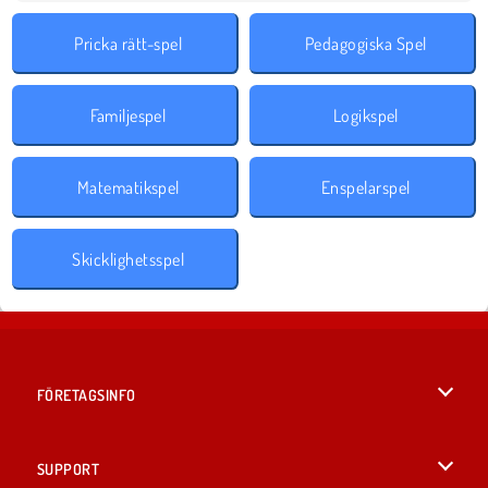
Pricka rätt-spel
Pedagogiska Spel
Familjespel
Logikspel
Matematikspel
Enspelarspel
Skicklighetsspel
FÖRETAGSINFO
Användarvillkor
SUPPORT