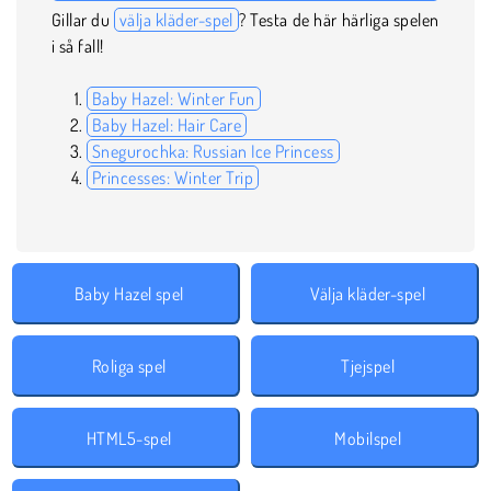
Gillar du
välja kläder-spel
? Testa de här härliga spelen
i så fall!
Baby Hazel: Winter Fun
Baby Hazel: Hair Care
Snegurochka: Russian Ice Princess
Princesses: Winter Trip
Baby Hazel spel
Välja kläder-spel
Roliga spel
Tjejspel
HTML5-spel
Mobilspel