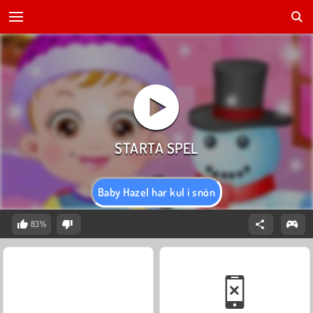
Baby Hazel har kul i snön
83%