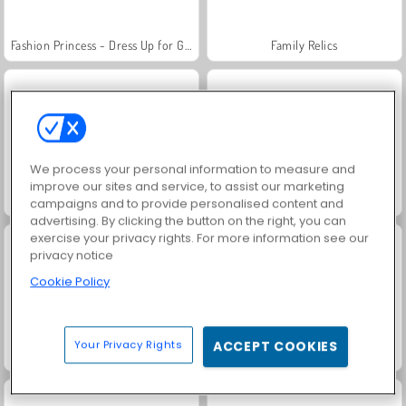
Fashion Princess - Dress Up for Girls
Family Relics
We process your personal information to measure and
improve our sites and service, to assist our marketing
Jewel Garden Story
Farm Merge Valley
campaigns and to provide personalised content and
advertising. By clicking the button on the right, you can
exercise your privacy rights. For more information see our
privacy notice
Cookie Policy
Your Privacy Rights
ACCEPT COOKIES
Masha and the Bear: Meadows
Royal Story