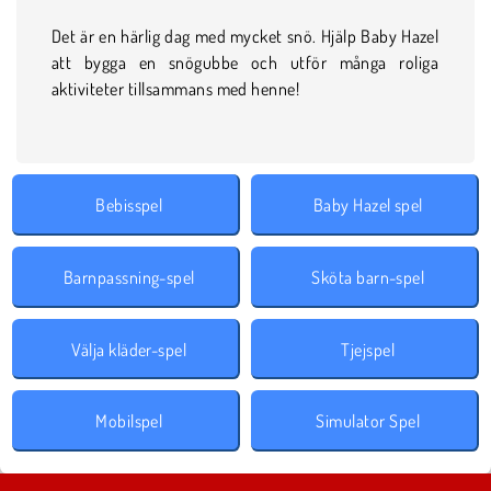
Det är en härlig dag med mycket snö. Hjälp Baby Hazel
att bygga en snögubbe och utför många roliga
aktiviteter tillsammans med henne!
Bebisspel
Baby Hazel spel
Barnpassning-spel
Sköta barn-spel
Välja kläder-spel
Tjejspel
Mobilspel
Simulator Spel