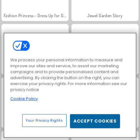
Fashion Princess - Dress Up for Girls
Jewel Garden Story
We process your personal information to measure and
improve our sites and service, to assist our marketing
Masha and the Bear: Meadows
Scala 40
campaigns and to provide personalised content and
advertising. By clicking the button on the right, you can
exercise your privacy rights. For more information see our
privacy notice
Cookie Policy
Your Privacy Rights
ACCEPT COOKIES
Juice Merge
Grand Mahjong Connect