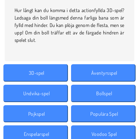
Hur långt kan du komma i detta actionfyllda 3D-spel?
Ledsaga din boll längsmed denna farliga bana som är
fylld med hinder. Du kan plöja genom de flesta, men se
upp! Om din boll träffar ett av de färgade hindren är
spelet slut.
3D-spel
Äventyrsspel
Undvika-spel
Bollspel
Pojkspel
Populära Spel
Enspelarspel
Voodoo Spel