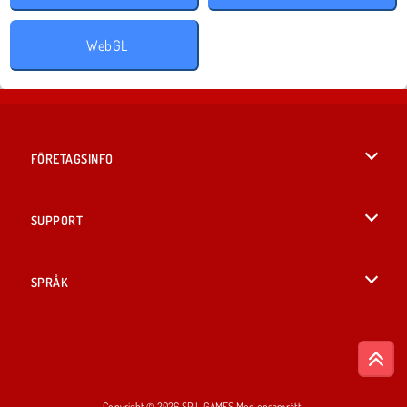
WebGL
FÖRETAGSINFO
Användarvillkor
SUPPORT
Integritetspolicy
Hjälp
SPRÅK
Cookies
British English
Cookie samtycke
Русский
Copyright © 2026 SPIL GAMES Med ensamrätt.