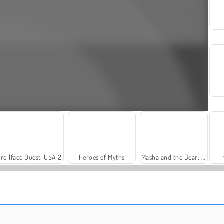
L
Trollface Quest: USA 2
Heroes of Myths
Masha and the Bear: Meadows
Harvest Honors
Farm Merge Valley