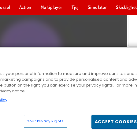
ussel
Action
Multiplayer
Tjej
Simulator
Skicklighe
s your personal information to measure and improve our sites and s
r marketing campaigns and to provide personalised content and adver
he button on the right, you can exercise your privacy rights. For more 
rivacy notice
licy
Your Privacy Rights
ACCEPT COOKIES