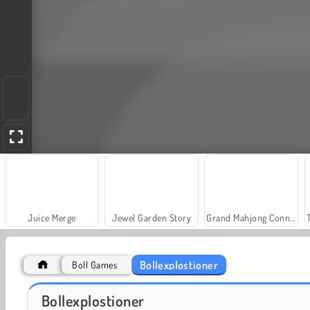
Juice Merge
Jewel Garden Story
Grand Mahjong Connect
Bollexplostioner
Boll Games
Scala 40
Fashion Princess - Dress Up for Girls
Bollexplostioner