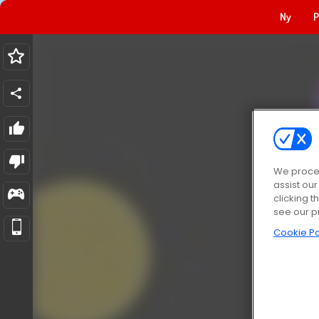
Ny
P
We proces
assist ou
clicking t
see our p
Cookie Po