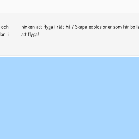
 och
larna
ar i
att flyga!
Enspelar
Skicklighet
ETAGSINFO
SUPPORT
vändarvillkor
Cookies
Hjälp
tegritetspolicy
Cookie samtycke