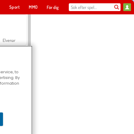
t
Sport
MMO
För dig
Elvenar
ervice, to
tising. By
Hospital Surgeon Doctor Game
information
Offroad Crash Climber 4X4