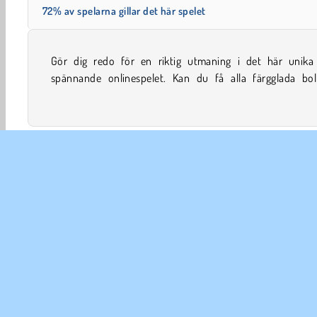
72% av spelarna gillar det här spelet
Gör dig redo för en riktig utmaning i det här unika
hinken att flyga i rätt hål? Skapa explosioner som får bol
spännande onlinespelet. Kan du få alla färgglada boll
Boll
Kedjereaktion
Familjespel
Roliga
Mobil
FÖR
An
In