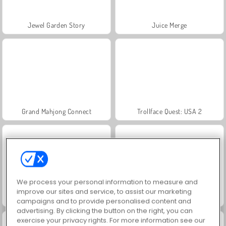
Jewel Garden Story
Juice Merge
Grand Mahjong Connect
Trollface Quest: USA 2
We process your personal information to measure and
improve our sites and service, to assist our marketing
Fashion Princess - Dress Up for Girls
Masha and the Bear: Meadows
campaigns and to provide personalised content and
advertising. By clicking the button on the right, you can
exercise your privacy rights. For more information see our