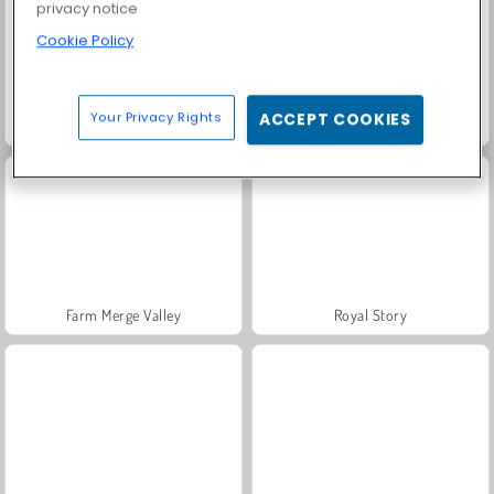
privacy notice
Cookie Policy
Your Privacy Rights
ACCEPT COOKIES
Scala 40
Solitaire Social
Farm Merge Valley
Royal Story