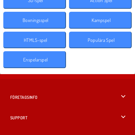
3D-spel
Action Spel
Boxningsspel
Kampspel
HTML5-spel
Populära Spel
Enspelarspel
FÖRETAGSINFO
Användarvillkor
SUPPORT
Integritetspolicy
Hjälp