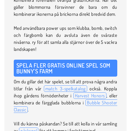
gäller blommorna försvinner de bara om du
kombinerar ikonerna på brickorna direkt bredvid dem.
Med användbara power ups som klubba, bomb, switch
och färgbomb kan du avsluta även de svåraste
nivåerna. ry för att samla alla stjärnor över de 5 vackra
landskapen!
SPELA FLER GRATIS ONLINE SPEL SOM
BUNNY'S FARM
Om du gillar det här spelet, se till att prova några andra
titlar från vår
match 3-spelkatalog
också. Koppla
ihop gårdens förnödenheter i
Harvest Honors
, eller
kombinera de färgglada bubblorna i
Bubble Shooter
Classic
.
Vill du känna påskandan? Se till att kolla in vår samling
av
påskspel
för att komma i feststämning!