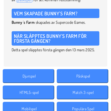
VEM SKAPADE BUNNY'S FARM?
Bunny
'
s Farm
skapades av Supercode Games.
NÄR SLÄPPTES BUNNY'S FARM FÖR
FÖRSTA GÅNGEN?
Detta spel släpptes första gången den 13 mars 2025.
Djurspel
Påskspel
HTML5-spel
Match 3-spel
Mobilspel
Populära Spel