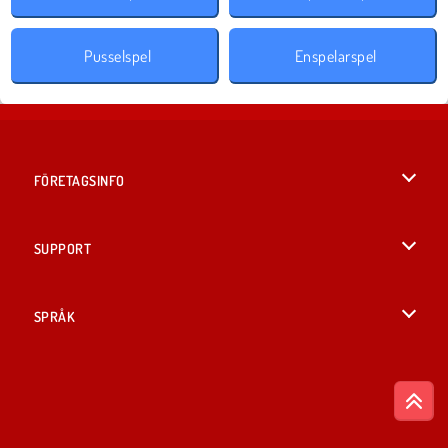
Pusselspel
Enspelarspel
FÖRETAGSINFO
Användarvillkor
SUPPORT
Integritetspolicy
Hjälp
SPRÅK
Cookies
English
Cookie samtycke
British English