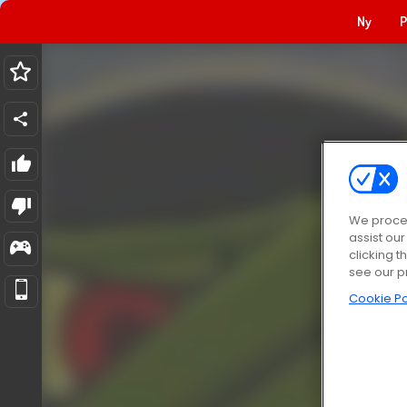
Ny
P
We proces
assist ou
clicking t
see our p
Cookie Po