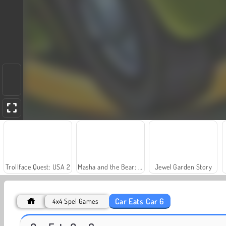
Trollface Quest: USA 2
Masha and the Bear: Meadows
Jewel Garden Story
Car Eats Car 6
4x4 Spel Games
Charm Farm
Dags att fiska!