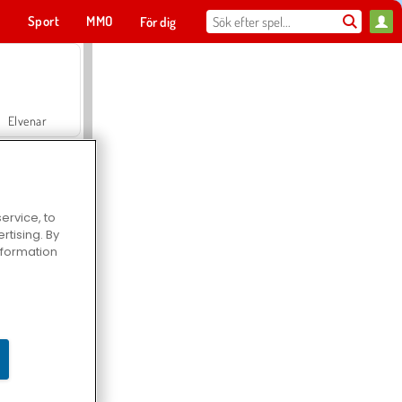
t
Sport
MMO
För dig
Elvenar
ervice, to
tising. By
Hospital Surgeon Doctor Game
information
Offroad Crash Climber 4X4