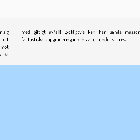
r sig
r av
i ett
fantastiska uppgraderingar och vapen under sin resa.
s mot
llda
cing
RPG
Transport
WebGL
Äventyr
ETAGSINFO
SUPPORT
vändarvillkor
Cookies
Hjälp
tegritetspolicy
Cookie samtycke