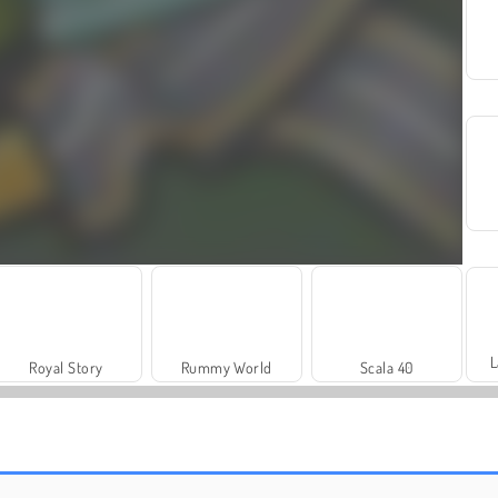
L
Royal Story
Rummy World
Scala 40
Juice Merge
Grand Mahjong Connect