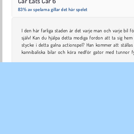
Car Eats Car 6
83% av spelarna gillar det här spelet
I den här farliga staden är det varje man och varje bil fö
med giftigt avfall! Lyckligtvis kan han samla masso
själv! Kan du hjälpa detta modiga fordon att ta sig hem 
stycke i detta galna actionspel? Han kommer att ställa
kannibaliska bilar och köra nedför gator med tunnor fy
4x4 Spel
Action
Pojkspel
Bil
Popular
Ra
FÖR
An
In