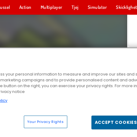
ussel
Action
Multiplayer
Tjej
Simulator
Skicklighe
s your personal information to measure and improve our sites and s
r marketing campaigns and to provide personalised content and adver
he button on the right, you can exercise your privacy rights. For more 
rivacy notice
licy
Your Privacy Rights
ACCEPT COOKIES