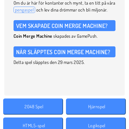
Om du är här för kontanter och mynt, ta en titt på våra
pengaspel
och lev dina drömmar och bli miljonär.
VEM SKAPADE COIN MERGE MACHINE?
Coin Merge Machine
skapades av GamePush.
NÄR SLÄPPTES COIN MERGE MACHINE?
Detta spel släpptes den 29 mars 2025.
2048 Spel
Hjärnspel
HTML5-spel
Logikspel