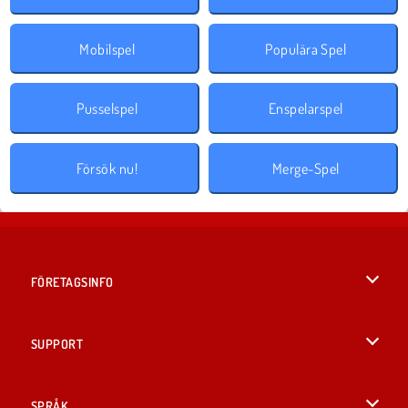
Mobilspel
Populära Spel
Pusselspel
Enspelarspel
Försök nu!
Merge-Spel
FÖRETAGSINFO
Användarvillkor
SUPPORT
Integritetspolicy
Hjälp
SPRÅK