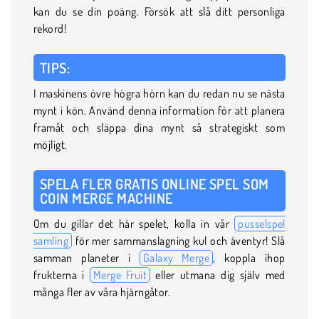
kan du se din poäng. Försök att slå ditt personliga
rekord!
TIPS:
I maskinens övre högra hörn kan du redan nu se nästa
mynt i kön. Använd denna information för att planera
framåt och släppa dina mynt så strategiskt som
möjligt.
SPELA FLER GRATIS ONLINE SPEL SOM
COIN MERGE MACHINE
Om du gillar det här spelet, kolla in vår
pusselspel
samling
för mer sammanslagning kul och äventyr! Slå
samman planeter i
Galaxy Merge
, koppla ihop
frukterna i
Merge Fruit
eller utmana dig själv med
många fler av våra hjärngåtor.