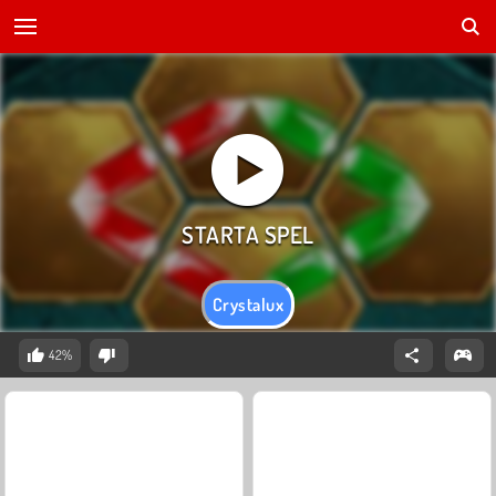
Crystalux
42%