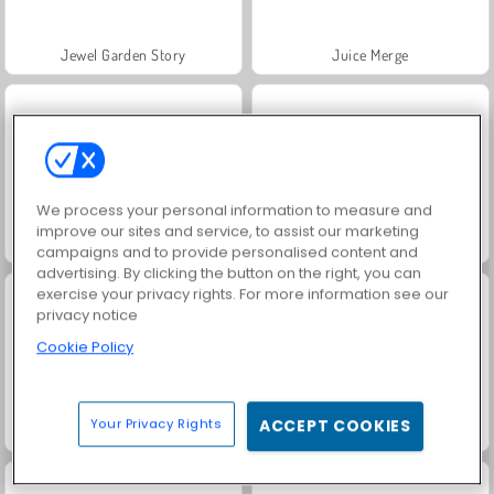
Jewel Garden Story
Juice Merge
We process your personal information to measure and
improve our sites and service, to assist our marketing
Grand Mahjong Connect
Trollface Quest: USA 2
campaigns and to provide personalised content and
advertising. By clicking the button on the right, you can
exercise your privacy rights. For more information see our
privacy notice
Cookie Policy
Your Privacy Rights
ACCEPT COOKIES
Masha and the Bear: Meadows
Scala 40