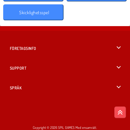
Skicklighetsspel
FÖRETAGSINFO
Användarvillkor
SUPPORT
Integritetspolicy
Hjälp
SPRÅK
Cookies
English
Cookie samtycke
British English
Copyright © 2026 SPIL GAMES Med ensamrätt.