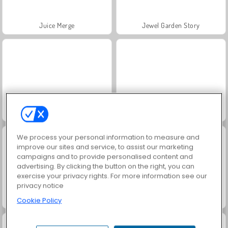
Juice Merge
Jewel Garden Story
Trollface Quest: USA 2
Grand Mahjong Connect
We process your personal information to measure and
improve our sites and service, to assist our marketing
campaigns and to provide personalised content and
advertising. By clicking the button on the right, you can
exercise your privacy rights. For more information see our
privacy notice
Masha and the Bear: Meadows
Scala 40
Cookie Policy