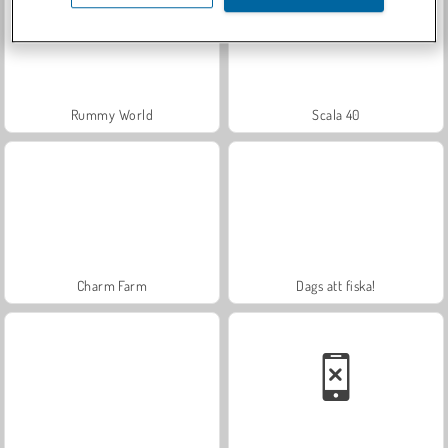
Rummy World
Scala 40
Charm Farm
Dags att fiska!