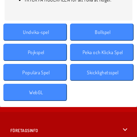
Undvika-spel
Bollspel
Pojkspel
Peka och Klicka Spel
Populära Spel
Skicklighetsspel
WebGL
FÖRETAGSINFO