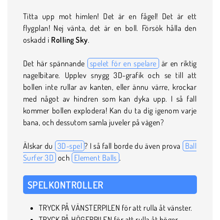
Titta upp mot himlen! Det är en fågel! Det är ett
flygplan! Nej vänta, det är en boll. Försök hålla den
oskadd i
Rolling Sky
.
Det här spännande
spelet för en spelare
är en riktig
nagelbitare. Upplev snygg 3D-grafik och se till att
bollen inte rullar av kanten, eller ännu värre, krockar
med något av hindren som kan dyka upp. I så fall
kommer bollen explodera! Kan du ta dig igenom varje
bana, och dessutom samla juveler på vägen?
Älskar du
3D-spel
? I så fall borde du även prova
Ball
Surfer 3D
och
Element Balls
.
SPELKONTROLLER
TRYCK PÅ VÄNSTERPILEN för att rulla åt vänster.
TRYCK PÅ HÖGERPILEN för att rulla åt höger.