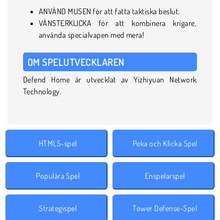
ANVÄND MUSEN för att fatta taktiska beslut.
VÄNSTERKLICKA för att kombinera krigare,
använda specialvapen med mera!
OM SPELUTVECKLAREN
Defend Home är utvecklat av Yizhiyuan Network
Technology.
HTML5-spel
Peka och Klicka Spel
Populära Spel
Enspelarspel
Strategispel
Tower Defense-Spel