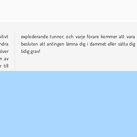
Dags att fiska!
Juice Merge
itivt
fast
andra
 i en
över
tidig grav!
en av
 till
ntkörning
Lastbilsspel
Terrängracing
Transport
Web
ETAGSINFO
SUPPORT