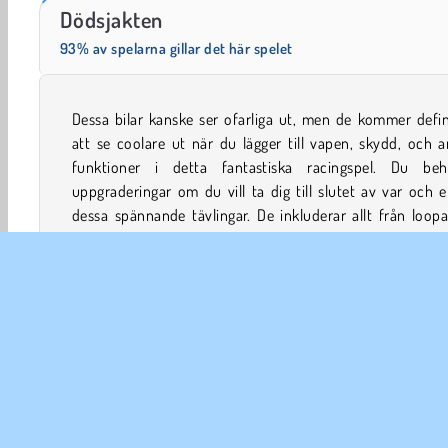
Scala 40
Charm Farm
Dödsjakten
93% av spelarna gillar det här spelet
Dessa bilar kanske ser ofarliga ut, men de kommer defin
exploderande tunnor, och varje förare kommer att vara 
att se coolare ut när du lägger till vapen, skydd, och 
besluten att antingen lämna dig i dammet eller sätta dig
funktioner i detta fantastiska racingspel. Du beh
uppgraderingar om du vill ta dig till slutet av var och 
dessa spännande tävlingar. De inkluderar allt från loopar
Pojkspel
Bil
Bil Spel
Popular
Racing
Stu
FÖR