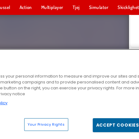
ussel
Action
Multiplayer
Tjej
Simulator
Skicklighe
s your personal information to measure and improve our sites and s
r marketing campaigns and to provide personalised content and adver
he button on the right, you can exercise your privacy rights. For more 
rivacy notice
licy
Your Privacy Rights
ACCEPT COOKIES