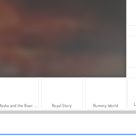
L
Masha and the Bear: Meadows
Royal Story
Rummy World