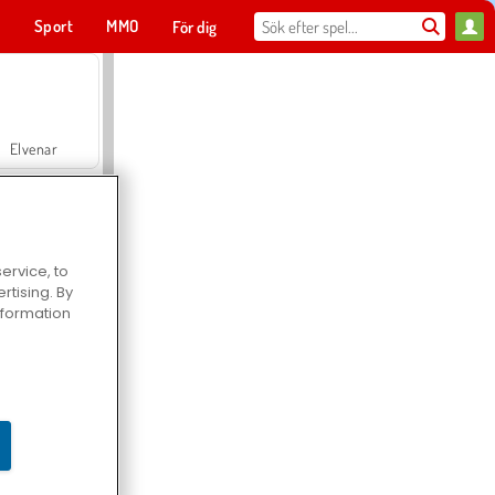
t
Sport
MMO
För dig
Elvenar
ervice, to
tising. By
Hospital Surgeon Doctor Game
information
Offroad Crash Climber 4X4