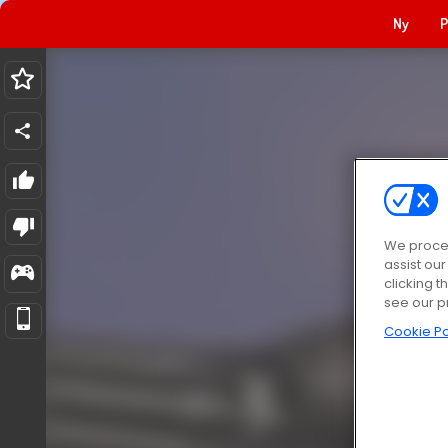
Ny
P
We proces
assist ou
clicking t
see our p
Cookie Po