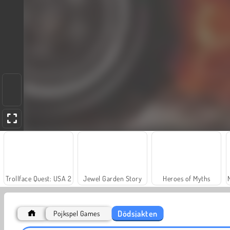
Trollface Quest: USA 2
Jewel Garden Story
Heroes of Myths
Dödsjakten
Pojkspel Games