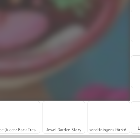
L
Ice Queen: Back Treatment
Jewel Garden Story
Isdrottningens förstörda bröllop