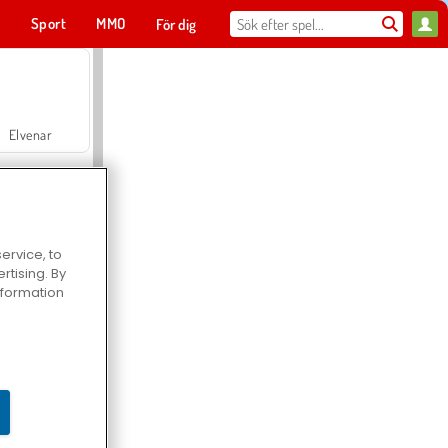
t
Sport
MMO
För dig
Elvenar
ervice, to
tising. By
Hospital Surgeon Doctor Game
information
Offroad Crash Climber 4X4