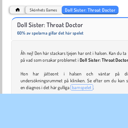
Doll Sister: Throat Doctor
Skönhets Games
Funny Kitty Haircut
Masha and the Bear: Meadows
Doll Sister: Throat Doctor
60% av spelarna gillar det här spelet
Åh nej! Den här stackars tjejen har ont i halsen. Kan du ta
på vad som orsakar problemet i
Doll Sister: Throat Docto
Hon har jätteont i halsen och väntar på d
undersökningsrummet på kliniken. Se efter om du kan st
en diagnos i det här gulliga
barnspelet
.
Om du gillar
läkarspel
borde du även prova
Dotter Girl:
Treatment
,
Hand Skin Doctor
och
Baby Hazel Goes Sick