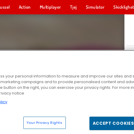
ussel
Action
Multiplayer
Tjej
Simulator
Skicklighe
s your personal information to measure and improve our sites and s
r marketing campaigns and to provide personalised content and adver
he button on the right, you can exercise your privacy rights. For more 
rivacy notice
licy
Your Privacy Rights
ACCEPT COOKIES