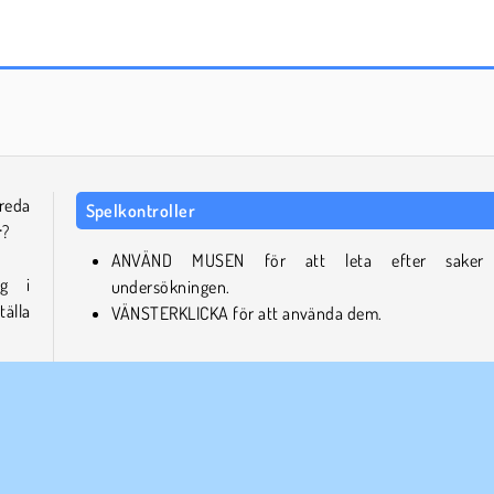
Scala 40
Farm Merge Valley
 reda
Spelkontroller
r
?
ANVÄND MUSEN för att leta efter saker t
ig i
undersökningen.
älla
VÄNSTERKLICKA för att använda dem.
 Back
.