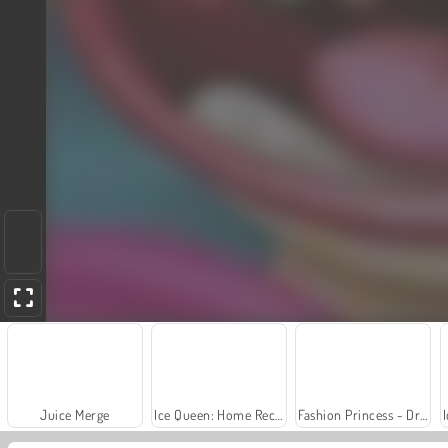
Juice Merge
Ice Queen: Home Recovery
Fashion Princess - Dress Up for Girls