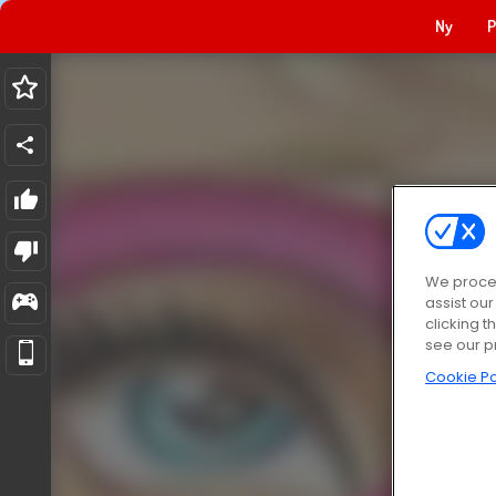
Ny
P
We proces
assist ou
clicking t
see our p
Cookie Po