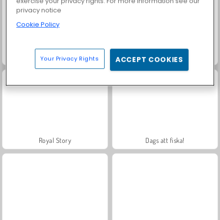
exercise your privacy rights. For more information see our
privacy notice
Cookie Policy
Farm Merge Valley
Solitaire Social
Your Privacy Rights
ACCEPT COOKIES
Royal Story
Dags att fiska!