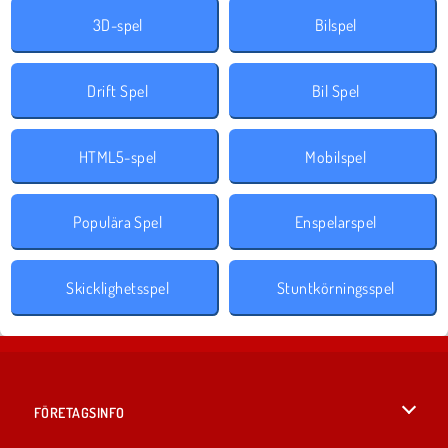
3D-spel
Bilspel
Drift Spel
Bil Spel
HTML5-spel
Mobilspel
Populära Spel
Enspelarspel
Skicklighetsspel
Stuntkörningsspel
FÖRETAGSINFO