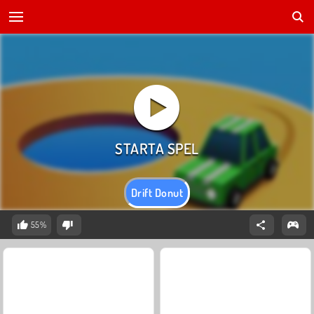
Drift Donut
55%