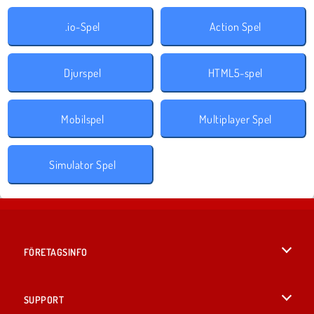
.io-Spel
Action Spel
Djurspel
HTML5-spel
Mobilspel
Multiplayer Spel
Simulator Spel
FÖRETAGSINFO
Användarvillkor
SUPPORT