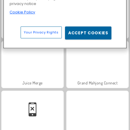
privacy notice
Cookie Policy
Your Privacy Rights
ACCEPT COOKIES
Family Relics
Royal Story
Juice Merge
Grand Mahjong Connect