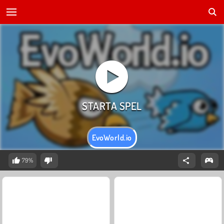
EvoWorld.io
79%