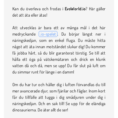
Kan du överleva och frodas i
EvoWorld.io
? Här gäller
det att äta eller ätas!
Att utvecklas är bara ett av många mål i det här
medryckande
.io-spelet
. Du börjar längst ner i
näringskedjan, som en enkel fluga. Du måste hitta
något att äta innan motståndet slukar dig! Du kommer
få jobba hårt, så du blir garanterat törstig. Se till att
hålla ett öga på vätskemätaren och drick en klunk
vatten då och då, men se upp! Du får slut på luft om
du simmar runt för länge i en damm!
Om du har tur och håller dig i luften förvandlas du till
mer avancerade djur, som fjärilar och fåglar. Inom kort
får du tillfälle att tugga i dig smådjuren under dig i
näringskedjan. Och en sak till! Se upp för de eländiga
dinosaurierna. De äter allt de ser!