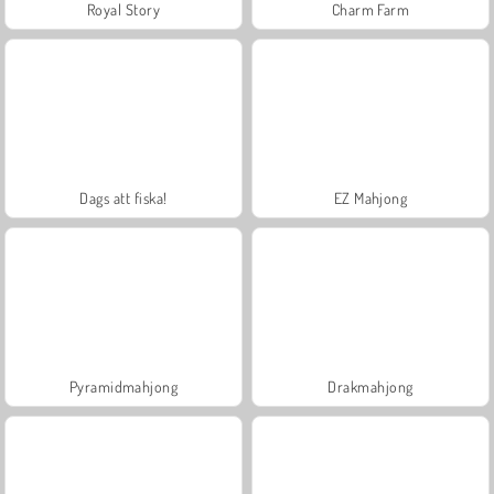
Royal Story
Charm Farm
Dags att fiska!
EZ Mahjong
Pyramidmahjong
Drakmahjong