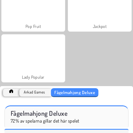
Pop Fruit
Jackpot
Lady Popular
Fågelmahjong Deluxe
Arkad Games
Fågelmahjong Deluxe
72% av spelarna gillar det här spelet