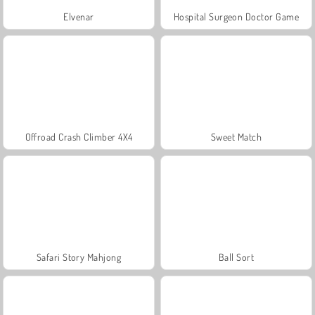
Elvenar
Hospital Surgeon Doctor Game
Offroad Crash Climber 4X4
Sweet Match
Safari Story Mahjong
Ball Sort