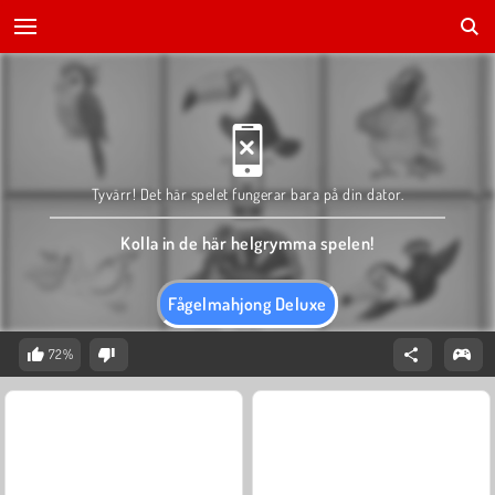
Tyvärr! Det här spelet fungerar bara på din dator.
Kolla in de här helgrymma spelen!
Fågelmahjong Deluxe
72%