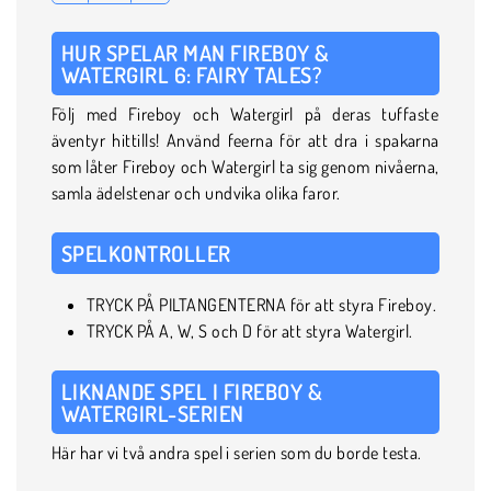
HUR SPELAR MAN FIREBOY &
WATERGIRL 6: FAIRY TALES?
Följ med Fireboy och Watergirl på deras tuffaste
äventyr hittills! Använd feerna för att dra i spakarna
som låter Fireboy och Watergirl ta sig genom nivåerna,
samla ädelstenar och undvika olika faror.
SPELKONTROLLER
TRYCK PÅ PILTANGENTERNA för att styra Fireboy.
TRYCK PÅ A, W, S och D för att styra Watergirl.
LIKNANDE SPEL I FIREBOY &
WATERGIRL-SERIEN
Här har vi två andra spel i serien som du borde testa.