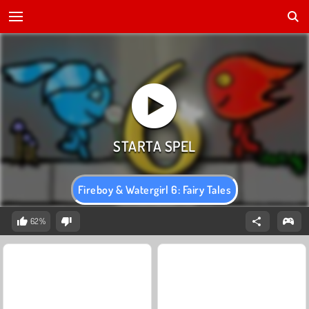
Fireboy & Watergirl 6: Fairy Tales
62%