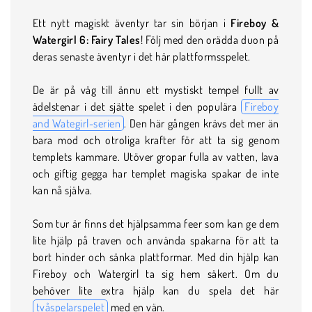
Ett nytt magiskt äventyr tar sin början i
Fireboy &
Watergirl 6: Fairy Tales
! Följ med den orädda duon på
deras senaste äventyr i det här plattformsspelet.
De är på väg till ännu ett mystiskt tempel fullt av
ädelstenar i det sjätte spelet i den populära
Fireboy
and Wategirl-serien
. Den här gången krävs det mer än
bara mod och otroliga krafter för att ta sig genom
templets kammare. Utöver gropar fulla av vatten, lava
och giftig gegga har templet magiska spakar de inte
kan nå själva.
Som tur är finns det hjälpsamma feer som kan ge dem
lite hjälp på traven och använda spakarna för att ta
bort hinder och sänka plattformar. Med din hjälp kan
Fireboy och Watergirl ta sig hem säkert. Om du
behöver lite extra hjälp kan du spela det här
tvåspelarspelet
med en vän.