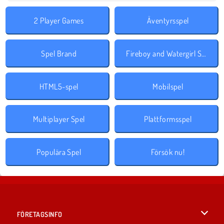
2 Player Games
Äventyrsspel
Spel Brand
Fireboy and Watergirl Spel
HTML5-spel
Mobilspel
Multiplayer Spel
Plattformsspel
Populära Spel
Försök nu!
FÖRETAGSINFO