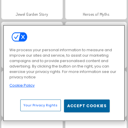
Jewel Garden Story
Heroes of Myths
We process your personal information to measure and
improve our sites and service, to assist our marketing
campaigns and to provide personalised content and
Juice Merge
Grand Mahjong Connect
advertising. By clicking the button on the right, you can
exercise your privacy rights. For more information see our
privacy notice
Cookie Policy
Your Privacy Rights
ACCEPT COOKIES
Trollface Quest: USA 2
FRVR-patiens