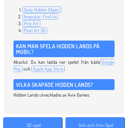
Daily Hidden Object
Impostor: Find Us
Poly Art
Pixel Art 3D
KAN MAN SPELA HIDDEN LANDS PÅ
MOBIL?
Absolut. Du kan ladda ner spelet från både
Google
Play
och
Apple App Store
.
VILKA SKAPADE HIDDEN LANDS?
Hidden Lands utvecklades av Avix Games.
3D-spel
Sök-och-finn-Spel