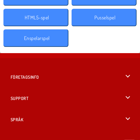
HTML5-spel
Pusselspel
Enspelarspel
FÖRETAGSINFO
Användarvillkor
SUPPORT
Integritetspolicy
Hjälp
SPRÅK
Cookies
English