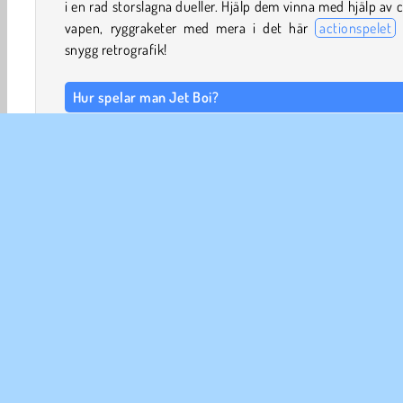
i en rad storslagna dueller. Hjälp dem vinna med hjälp av 
vapen, ryggraketer med mera i det här
actionspelet
snygg retrografik!
Hur spelar man Jet Boi?
Jet Boi är ett roligt och utmanande
spel för 2 spelare
kontroll över Jet Boi eller någon annan knasig karaktä
slåss högt över en storstad. Målet är att slå ut motstån
över en av takets kanter så många gånger du kan.
Spelkontroller
Första spelaren
TRYCK PÅ W för att använda ryggraketen.
2 Player
Action
Pojkspel
Pixel
Popular
R