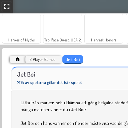
Heroes of Myths
Trollface Quest: USA 2
Harvest Honors
Jet Boi
2 Player Games
Rummy World
Scala 40
Jet Boi
71% av spelarna gillar det här spelet
Lätta från marken och utkämpa ett gäng helgalna strider
många matcher vinner du i
Jet Boi
?
Jet Boi och hans vänner och fiender måste visa vad de gå