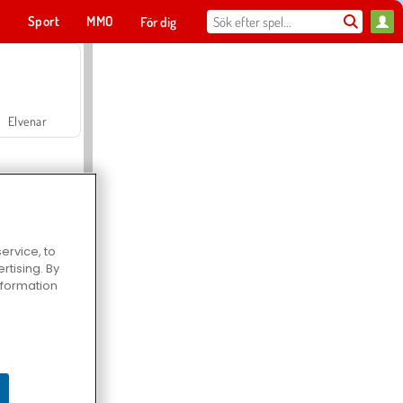
t
Sport
MMO
För dig
Elvenar
ervice, to
tising. By
Hospital Surgeon Doctor Game
information