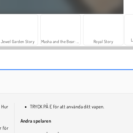
L
Jewel Garden Story
Masha and the Bear: Meadows
Royal Story
Charm Farm
Dags att fiska!
! Hur
TRYCK PÅ E för att använda ditt vapen.
Andra spelaren
r för