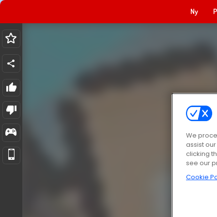
Ny
P
We proces
assist ou
clicking t
see our p
Cookie Po