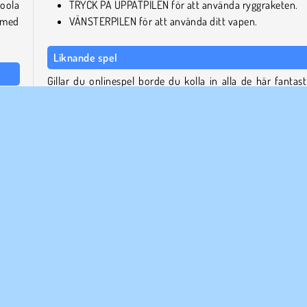
coola
TRYCK PÅ UPPÅTPILEN för att använda ryggraketen.
med
VÄNSTERPILEN för att använda ditt vapen.
Liknande spel
Gillar du onlinespel borde du kolla in alla de här fantast
. Ta
titlarna:
r och
daren
Oil Wrestling: 2 Player
Getaway Shootout
Get on Top Mobile
Vilka skapade Jet Boi?
Jet Boi utvecklades av DAB3Games.
agdoll Spel
Skjut