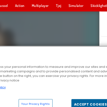
ussel
Action
Multiplayer
Tjej
Simulator
Skicklighe
s your personal information to measure and improve our sites and s
r marketing campaigns and to provide personalised content and adver
he button on the right, you can exercise your privacy rights. For more 
rivacy notice
licy
Your Privacy Rights
ACCEPT COOKIES