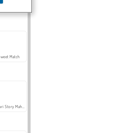
Offroad Crash Climber 4X4
Sweet Match
Safari Story Mahjong