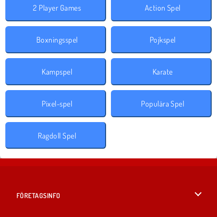
2 Player Games
Action Spel
Boxningsspel
Pojkspel
Kampspel
Karate
Pixel-spel
Populära Spel
Ragdoll Spel
FÖRETAGSINFO