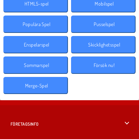
HTML5-spel
Mobilspel
Populära Spel
Pusselspel
Enspelarspel
Skicklighetsspel
Sommarspel
Försök nu!
Merge-Spel
FÖRETAGSINFO