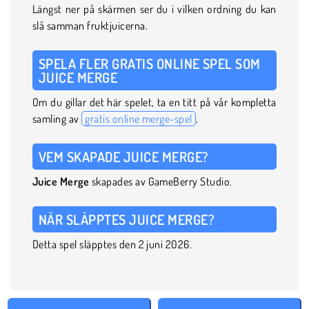
Längst ner på skärmen ser du i vilken ordning du kan
slå samman fruktjuicerna.
SPELA FLER GRATIS ONLINE SPEL SOM
JUICE MERGE
Om du gillar det här spelet, ta en titt på vår kompletta
samling av
gratis online merge-spel
.
VEM SKAPADE JUICE MERGE?
Juice Merge
skapades av GameBerry Studio.
NÄR SLÄPPTES JUICE MERGE?
Detta spel släpptes den 2 juni 2026.