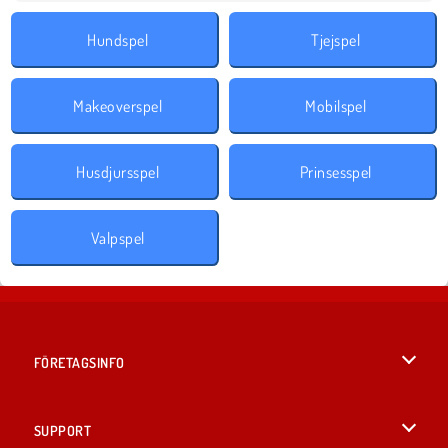
Hundspel
Tjejspel
Makeoverspel
Mobilspel
Husdjursspel
Prinsesspel
Valpspel
FÖRETAGSINFO
Användarvillkor
SUPPORT