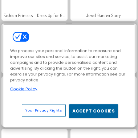
Fashion Princess - Dress Up for Girls
Jewel Garden Story
We process your personal information to measure and
improve our sites and service, to assist our marketing
campaigns and to provide personalised content and
Masha and the Bear: Meadows
Scala 40
advertising. By clicking the button on the right, you can
exercise your privacy rights. For more information see our
privacy notice
Cookie Policy
Your Privacy Rights
ACCEPT COOKIES
Juice Merge
Grand Mahjong Connect