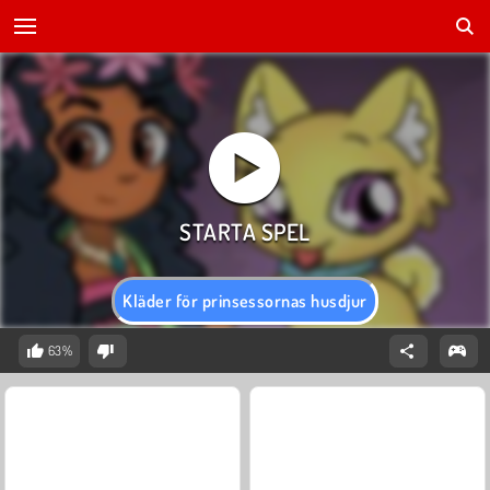
Kläder för prinsessornas husdjur
63%