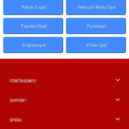
Match 3-spel
Peka och Klicka Spel
Populära Spel
Pusselspel
Enspelarspel
Vinter Spel
FÖRETAGSINFO
Användarvillkor
SUPPORT
Integritetspolicy
Hjälp
SPRÅK