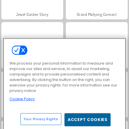
Jewel Garden Story
Grand Mahjong Connect
We process your personal information to measure and
Trollface Quest: USA 2
Juice Merge
improve our sites and service, to assist our marketing
campaigns and to provide personalised content and
advertising. By clicking the button on the right, you can
exercise your privacy rights. For more information see our
privacy notice
Cookie Policy
Harvest Honors
Rummy World
Your Privacy Rights
ACCEPT COOKIES