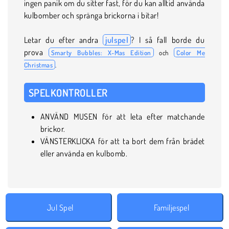
ingen panik om du sitter fast, för du kan alltid använda
kulbomber och spränga brickorna i bitar!
Letar du efter andra
julspel
? I så fall borde du
prova
Smarty Bubbles: X-Mas Edition
och
Color Me
Christmas
.
SPELKONTROLLER
ANVÄND MUSEN för att leta efter matchande
brickor.
VÄNSTERKLICKA för att ta bort dem från brädet
eller använda en kulbomb.
Jul Spel
Familjespel