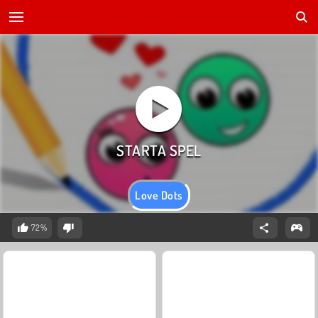
Love Dots
72%