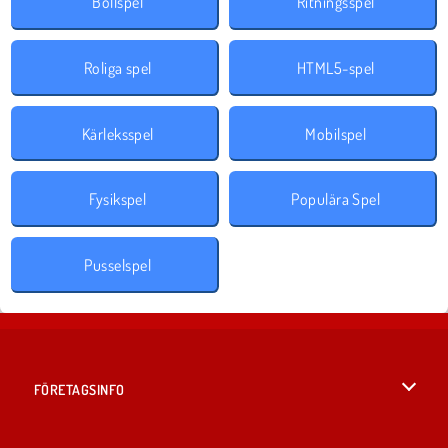
Bollspel
Ritningsspel
Roliga spel
HTML5-spel
Kärleksspel
Mobilspel
Fysikspel
Populära Spel
Pusselspel
FÖRETAGSINFO
Användarvillkor