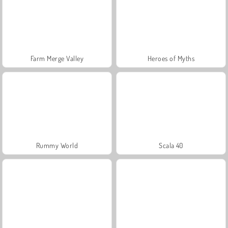
Farm Merge Valley
Heroes of Myths
Rummy World
Scala 40