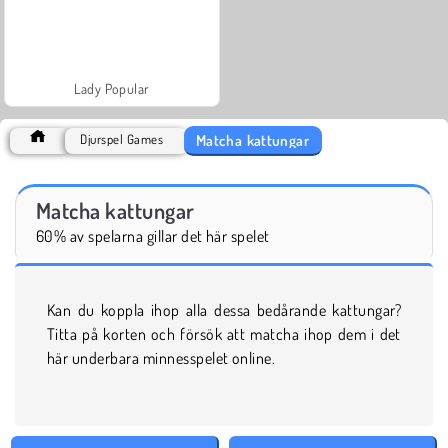
Lady Popular
Matcha kattungar
Djurspel Games
Matcha kattungar
60% av spelarna gillar det här spelet
Kan du koppla ihop alla dessa bedårande kattungar?
Titta på korten och försök att matcha ihop dem i det
här underbara minnesspelet online.