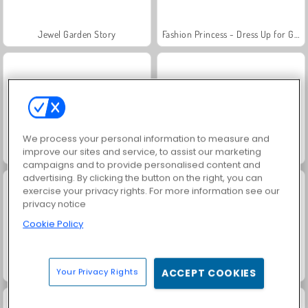
Jewel Garden Story
Fashion Princess - Dress Up for Girls
We process your personal information to measure and
improve our sites and service, to assist our marketing
Masha and the Bear: Meadows
Royal Story
campaigns and to provide personalised content and
advertising. By clicking the button on the right, you can
exercise your privacy rights. For more information see our
privacy notice
Cookie Policy
Rummy World
Scala 40
Your Privacy Rights
ACCEPT COOKIES