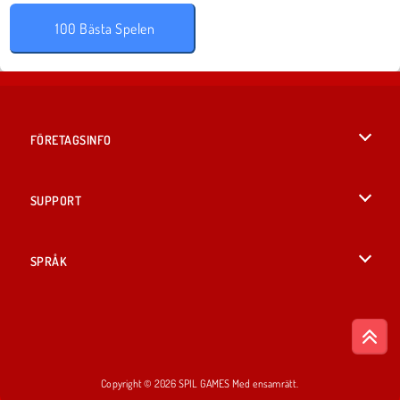
100 Bästa Spelen
FÖRETAGSINFO
Användarvillkor
SUPPORT
Integritetspolicy
Hjälp
SPRÅK
Cookies
British English
Cookie samtycke
Русский
Copyright © 2026 SPIL GAMES Med ensamrätt.