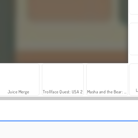
L
Juice Merge
Trollface Quest: USA 2
Masha and the Bear: Meadows
Dags att fiska!
Royal Story