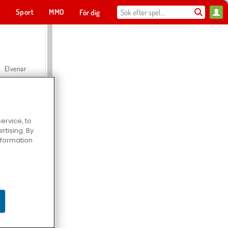
t
Sport
MMO
För dig
Elvenar
ervice, to
tising. By
Hospital Surgeon Doctor Game
information
Offroad Crash Climber 4X4