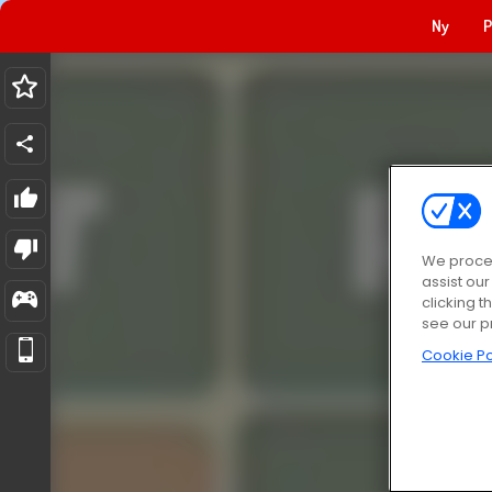
Ny
P
We proces
assist ou
clicking t
see our p
Cookie Po