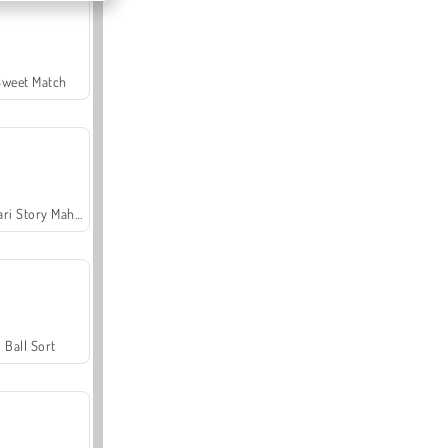
Sweet Match
Safari Story Mahjong
Ball Sort