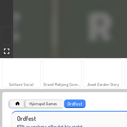
Solitaire Social
Grand Mahjong Connect
Jewel Garden Story
Ordfest
Hjärnspel Games
Scala 40
Farm Merge Valley
Ordfest
67% av spelarna gillar det här spelet