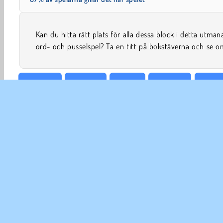
Kan du hitta rätt plats för alla dessa block i detta utma
ord- och pusselspel? Ta en titt på bokstäverna och se 
Hjärnspel
Korsords
HTML5
Logikspel
Mobil
FÖR
An
In