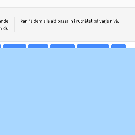
nande
kan få dem alla att passa in i rutnätet på varje nivå.
om du
Popular
Pussel
Enspelar
Rättstavning
Ord
ETAGSINFO
SUPPORT
vändarvillkor
Cookies
Hjälp
tegritetspolicy
Cookie samtycke