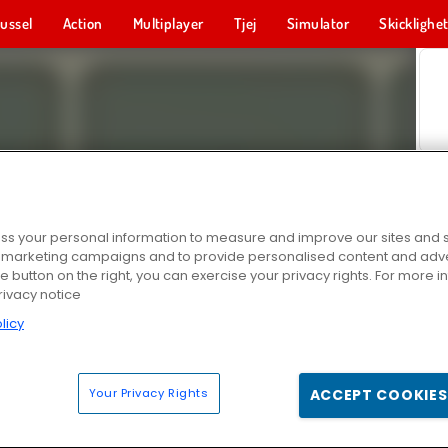
ussel
Action
Multiplayer
Tjej
Simulator
Skicklighe
s your personal information to measure and improve our sites and s
r marketing campaigns and to provide personalised content and adver
he button on the right, you can exercise your privacy rights. For more 
rivacy notice
licy
Your Privacy Rights
ACCEPT COOKIES