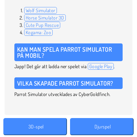
Wolf Simulator
Horse Simulator 3D
Cute Pup Rescue
Kogama: Zoo
KAN MAN SPELA PARROT SIMULATOR
PÅ MOBIL?
Japp! Det går att ladda ner spelet via
Google Play
.
VILKA SKAPADE PARROT SIMULATOR?
Parrot Simulator utvecklades av CyberGoldfinch.
3D-spel
Djurspel