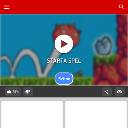
Pichon
65%