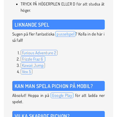
TRYCK PÅ HÖGERPILEN ELLER D för att studsa åt
höger.
LIKNANDE SPEL
Sugen på fler fantastiska
pusselspel
? Kolla in de här i
så fall!
Furious Adventure 2
Frizzle Fraz 6
Kawaii Jump
Vex 5
KAN MAN SPELA PICHON PÅ MOBIL?
Absolut! Hoppa in på
Google Play
för att ladda ner
spelet.
VILKA SKAPADE PICHON?