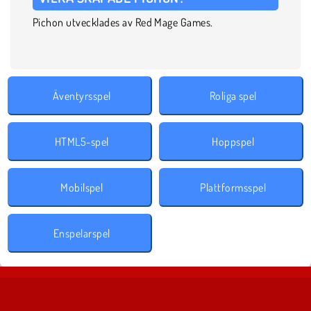
Pichon utvecklades av Red Mage Games.
Äventyrsspel
Roliga spel
HTML5-spel
Hoppspel
Mobilspel
Plattformsspel
Enspelarspel