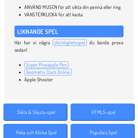
ANVÄND MUSEN för att sikta din penna eller ring.
VÄNSTERKLICKA för att kasta.
LIKNANDE SPEL
Här har vi några
skicklighetsspel
du borde prova
sedan!
Super Pineapple Pen
Geometry Dash Online
Apple Shooter
Sikta & Skjuta-spel
HTML5-spel
Peka och Klicka Spel
Populära Spel