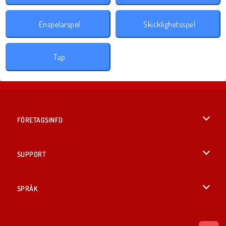
Enspelarspel
Skicklighetsspel
Tap
FÖRETAGSINFO
Användarvillkor
SUPPORT
Integritetspolicy
Hjälp
SPRÅK
Cookies
English