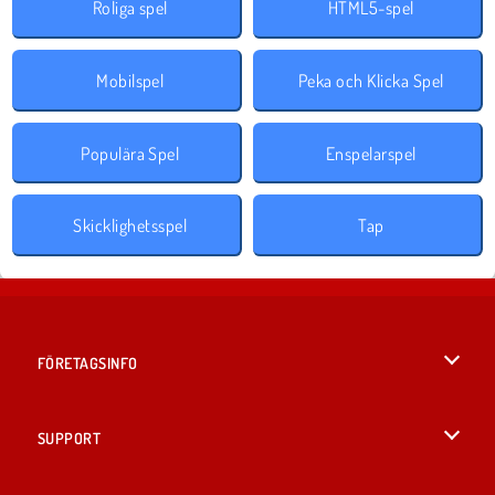
Roliga spel
HTML5-spel
Mobilspel
Peka och Klicka Spel
Populära Spel
Enspelarspel
Skicklighetsspel
Tap
FÖRETAGSINFO
Användarvillkor
SUPPORT
Integritetspolicy