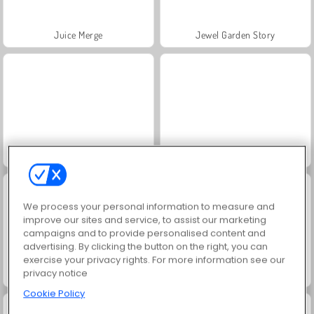
Juice Merge
Jewel Garden Story
Trollface Quest: USA 2
Grand Mahjong Connect
We process your personal information to measure and
improve our sites and service, to assist our marketing
campaigns and to provide personalised content and
advertising. By clicking the button on the right, you can
exercise your privacy rights. For more information see our
privacy notice
Masha and the Bear: Meadows
Scala 40
Cookie Policy