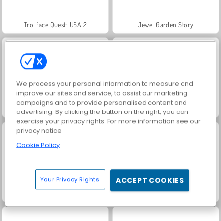
Trollface Quest: USA 2
Jewel Garden Story
We process your personal information to measure and
improve our sites and service, to assist our marketing
campaigns and to provide personalised content and
Juice Merge
Grand Mahjong Connect
advertising. By clicking the button on the right, you can
exercise your privacy rights. For more information see our
privacy notice
Cookie Policy
Your Privacy Rights
ACCEPT COOKIES
Masha and the Bear: Meadows
Royal Story