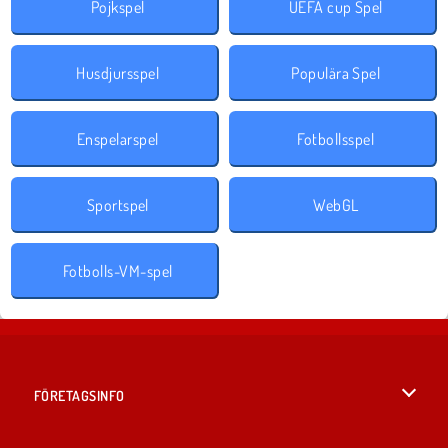
Pojkspel
UEFA cup Spel
Husdjursspel
Populära Spel
Enspelarspel
Fotbollsspel
Sportspel
WebGL
Fotbolls-VM-spel
FÖRETAGSINFO
Användarvillkor