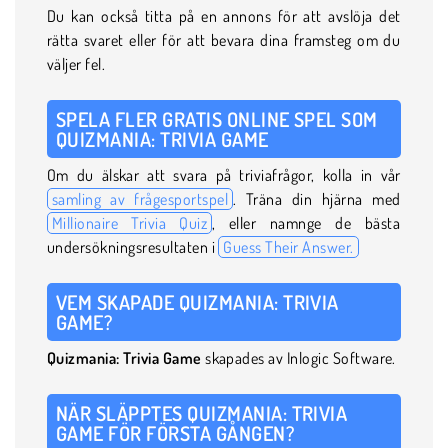
Du kan också titta på en annons för att avslöja det
rätta svaret eller för att bevara dina framsteg om du
väljer fel.
SPELA FLER GRATIS ONLINE SPEL SOM
QUIZMANIA: TRIVIA GAME
Om du älskar att svara på triviafrågor, kolla in vår
samling av frågesportspel
. Träna din hjärna med
Millionaire Trivia Quiz
, eller namnge de bästa
undersökningsresultaten i
Guess Their Answer.
VEM SKAPADE QUIZMANIA: TRIVIA
GAME?
Quizmania: Trivia Game
skapades av Inlogic Software.
NÄR SLÄPPTES QUIZMANIA: TRIVIA
GAME FÖR FÖRSTA GÅNGEN?