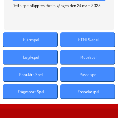
Detta spel släpptes första gången den 24 mars 2025.
Hjärnspel
HTML5-spel
Logikspel
Mobilspel
Populära Spel
Pusselspel
Frågesport Spel
Enspelarspel