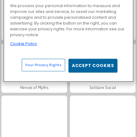
We process your personal information to measure and
improve our sites and service, to assist our marketing
campaigns and to provide personalised content and
advertising. By clicking the button on the right, you can
exercise your privacy rights. For more information see our
privacy notice
Masha and the Bear: Meadows
Royal Story
Cookie Policy
Your Privacy Rights
ACCEPT COOKIES
Heroes of Myths
Solitaire Social