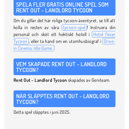
SPELA FLER GRATIS ONLINE SPEL SOM
RENT OUT - LANDLORD TYCOON
Om du gillar det här roliga tycoon-äventyret, se till att
kolla in resten av våra
tycoon-spel
! Instruera din
personal och sköt ett hektiskt hotell i
Hotel Fever
Tycoon
, eller ta hand om en utomhusbiograf i
Drive-
in Cinema: Idle Game.
VEM SKAPADE RENT OUT - LANDLORD
TYCOON?
Rent Out - Landlord Tycoon
skapades av Geniteam.
NÄR SLÄPPTES RENT OUT - LANDLORD
TYCOON?
Detta spel släpptes i juni 2025.