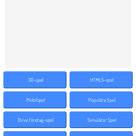
3D-spel
HTML5-spel
Mobilspel
Populära Spel
Driva företag-spel
Simulator Spel