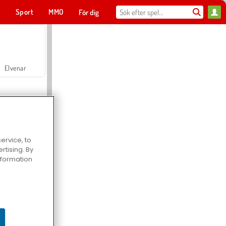
t
Sport
MMO
För dig
Elvenar
ervice, to
tising. By
Hospital Surgeon Doctor Game
information