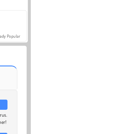
ady Popular
rus.
ner!