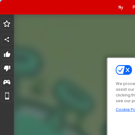
Ny
P
We proces
assist ou
clicking t
see our p
Cookie Po