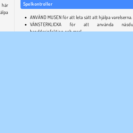
Spelkontroller
 här
jälpa
ANVÄND MUSEN för att leta sätt att hjälpa varelserna
VÄNSTERKLICKA för att använda näsduk
handdesinfektion och mer!
tion,
 att
Vilka skapade Silly Ways to Get Infected?
från
Silly Ways to Get Infected utvecklades av
Agame
.
 två
, håll dig säker!
Peka och Klicka
Popular
Silly Ways To Di