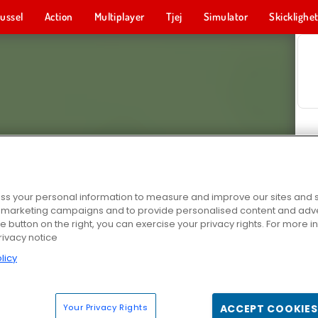
ussel
Action
Multiplayer
Tjej
Simulator
Skicklighe
s your personal information to measure and improve our sites and s
r marketing campaigns and to provide personalised content and adver
he button on the right, you can exercise your privacy rights. For more 
rivacy notice
licy
Your Privacy Rights
ACCEPT COOKIES