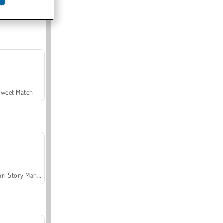
Offroad Crash Climber 4X4
Sweet Match
Safari Story Mahjong