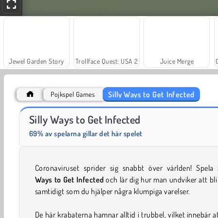
Jewel Garden Story
Trollface Quest: USA 2
Juice Merge
Silly Ways to Get Infected
Pojkspel Games
Heroes of Myths
Fashion Princess - Dress Up for Girls
Silly Ways to Get Infected
69% av spelarna gillar det här spelet
Coronaviruset sprider sig snabbt över världen! Spela
Ways to Get Infected
och lär dig hur man undviker att bli
samtidigt som du hjälper några klumpiga varelser.
De här krabaterna hamnar alltid i trubbel, vilket innebär a