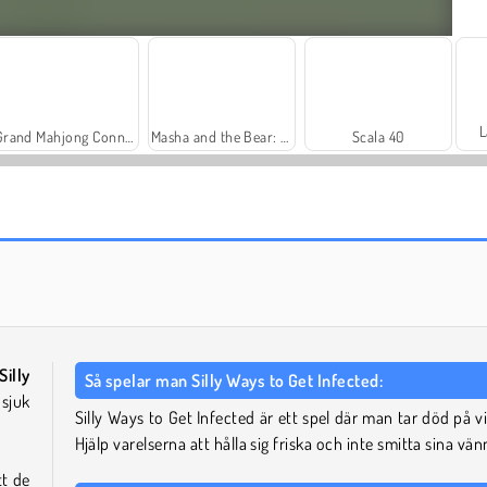
L
Grand Mahjong Connect
Masha and the Bear: Meadows
Scala 40
Farm Merge Valley
Solitaire Social
Silly
Så spelar man Silly Ways to Get Infected:
 sjuk
Silly Ways to Get Infected är ett spel där man tar död på vi
Hjälp varelserna att hålla sig friska och inte smitta sina vän
tt de