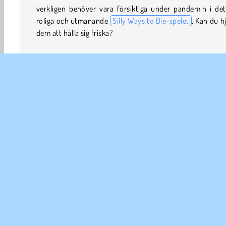
verkligen behöver vara försiktiga under pandemin i det
roliga och utmanande
Silly Ways to Die-spelet
. Kan du h
dem att hålla sig friska?
Du måste visa varelserna hur man använder handdesinfek
hur man håller avstånd från andra och hur man undviker
nysa nån i ansiktet! De kanske till och med måste fly 
enorma mutantversioner av viruset!
Dumb Ways to Die: Original
och
Life: The Game
är
liknande
simulatorspel
du borde prova.
Pojkspel
Familjespel
HTML5
Mobil
Spela spel
Enspelar