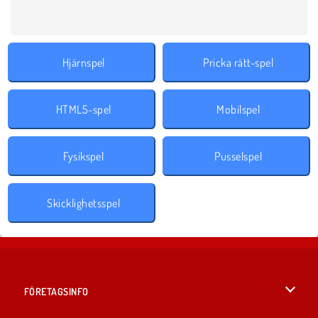
Hjärnspel
Pricka rätt-spel
HTML5-spel
Mobilspel
Fysikspel
Pusselspel
Skicklighetsspel
FÖRETAGSINFO