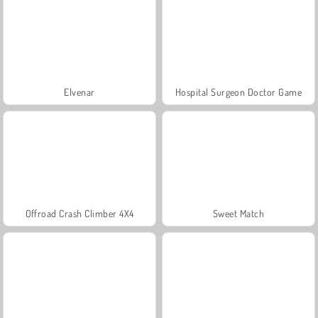
Elvenar
Hospital Surgeon Doctor Game
Offroad Crash Climber 4X4
Sweet Match