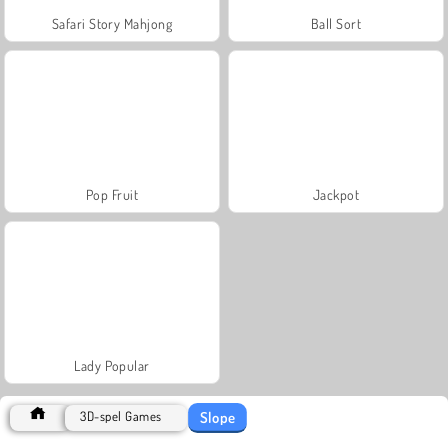
Safari Story Mahjong
Ball Sort
Pop Fruit
Jackpot
Lady Popular
Slope
3D-spel Games